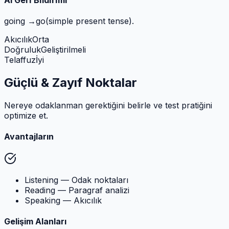
going
→
go
(simple present tense).
Akıcılık
Orta
Doğruluk
Geliştirilmeli
Telaffuz
İyi
Güçlü & Zayıf Noktalar
Nereye odaklanman gerektiğini belirle ve test pratiğini
optimize et.
Avantajların
Listening — Odak noktaları
Reading — Paragraf analizi
Speaking — Akıcılık
Gelişim Alanları