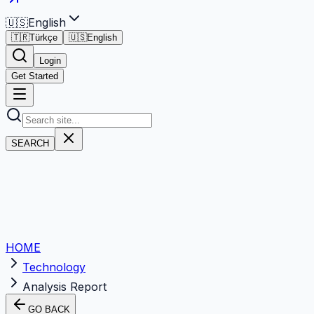
🇺🇸
English
🇹🇷
Türkçe
🇺🇸
English
Login
Get Started
SEARCH
HOME
Technology
Analysis Report
GO BACK