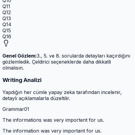
Q10
Q11
Q12
Q13
Q14
Q15
Q16
Genel Gözlem:
3., 5. ve 8. sorularda detayları kaçırdığını
gözlemledik. Çeldirici seçeneklerde daha dikkatli
olmalısın.
Writing Analizi
Yapdığın her cümle yapay zeka tarafından incelenir,
detaylı açıklamalarla düzeltilir.
Grammar
0
1
The informations was very importent for us.
The information was very important for us.