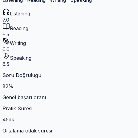
Listening
7.0
Reading
6.5
Writing
6.0
Speaking
6.5
Soru Doğruluğu
82
%
Genel başarı oranı
Pratik Süresi
45
dk
Ortalama odak süresi