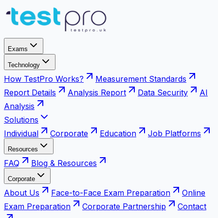
Exams
Technology
How TestPro Works?
Measurement Standards
Report Details
Analysis Report
Data Security
AI
Analysis
Solutions
Individual
Corporate
Education
Job Platforms
Resources
FAQ
Blog & Resources
Corporate
About Us
Face-to-Face Exam Preparation
Online
Exam Preparation
Corporate Partnership
Contact