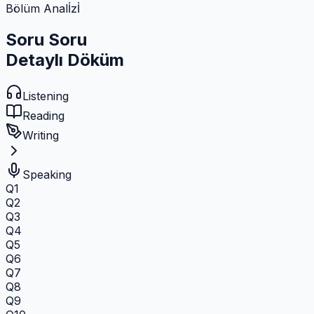
Bölüm Analİzİ
Soru Soru
Detaylı Döküm
Listening
Reading
Writing
Speaking
Q1
Q2
Q3
Q4
Q5
Q6
Q7
Q8
Q9