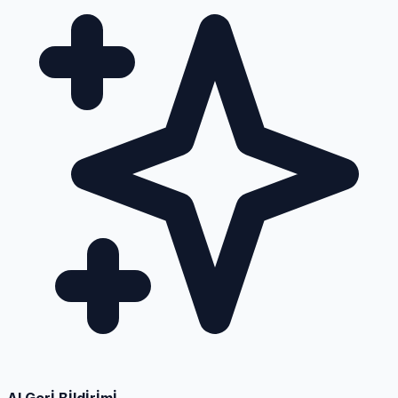
AI Gerİ Bİldİrİmİ