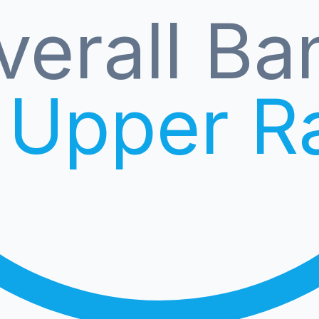
verall Ba
 Upper R