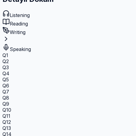
Listening
Reading
Writing
Speaking
Q1
Q2
Q3
Q4
Q5
Q6
Q7
Q8
Q9
Q10
Q11
Q12
Q13
Q14