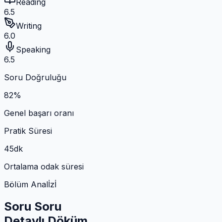
Reading
6.5
Writing
6.0
Speaking
6.5
Soru Doğruluğu
82
%
Genel başarı oranı
Pratik Süresi
45
dk
Ortalama odak süresi
Bölüm Analİzİ
Soru Soru
Detaylı Döküm