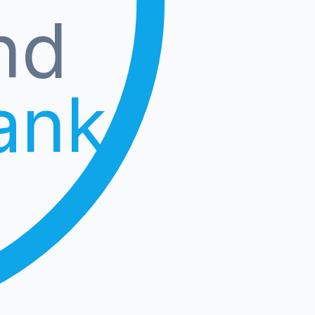
nd
ank