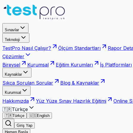
Sınavlar
Teknoloji
TestPro Nasıl Çalışır?
Ölçüm Standartları
Rapor Deta
Çözümler
Bireysel
Kurumsal
Eğitim Kurumları
İş Platformları
Kaynaklar
Sıkça Sorulan Sorular
Blog & Kaynaklar
Kurumsal
Hakkımızda
Yüz Yüze Sınav Hazırlık Eğitimi
Online S
🇹🇷
Türkçe
🇹🇷
Türkçe
🇺🇸
English
Giriş Yap
Hemen Başla